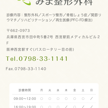
診療内容：
整形外科／スポーツ整形／骨粗しょう症／関節リ
ウマチ／リハビリテーション／再生医療(PFC-FD療法)
〒662-0973
兵庫県西宮市田中町5番2号 西宮駅前メディカルビル２
F
阪神西宮駅すぐ(バスロータリー目の前)
Tel.0798-33-1141
Fax.0798-33-1140
診療時間
月
火
水
木
金
土
日
09:00～12:00
〇
〇
〇
〇
〇
〇
／
16:00～19:00
〇
〇
〇
／
〇
／
／