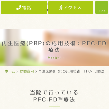
電話
アクセス
MENU
ホーム
院長紹介
再生医療(PRP)の応用技術：PFC-FD
診療案内
療法
医院案内
Medical
アクセス
ホーム
>
診療案内
> 再生医療(PRP)の応用技術：PFC-FD療法
当院で行っている
PFC-FD™療法