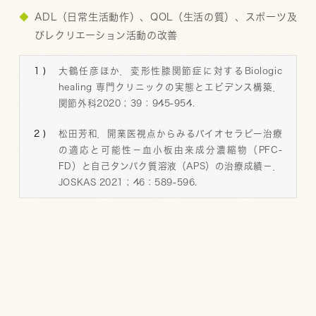
ADL（日常生活動作）、QOL（生活の質）、スポーツ及
びレクリエーション活動の改善
大鶴任彦ほか．変形性膝関節症に対するBiologic
healing 専門クリニックの実態とエビデンス構築．
関節外科2020；39：945-954.
松田芳和．開業医視点からみるバイオセラピー治療
の適応と可能性－血小板由来成分濃縮物（PFC-
FD）と自己タンパク質溶液（APS）の治療成績－．
JOSKAS 2021；46：589-596.