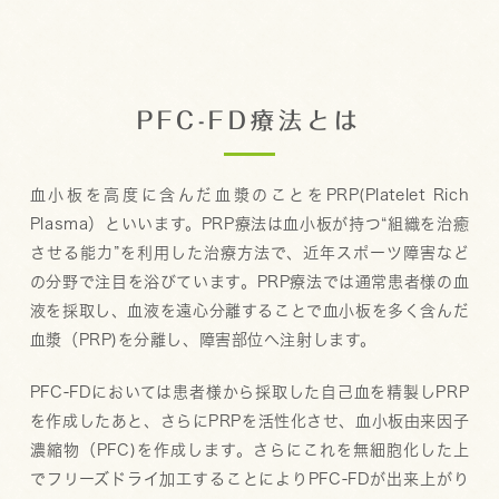
PFC-FD療法とは
血小板を高度に含んだ血漿のことをPRP(Platelet Rich
Plasma）といいます。PRP療法は血小板が持つ“組織を治癒
させる能力”を利用した治療方法で、近年スポーツ障害など
の分野で注目を浴びています。PRP療法では通常患者様の血
液を採取し、血液を遠心分離することで血小板を多く含んだ
血漿（PRP)を分離し、障害部位へ注射します。
PFC-FDにおいては患者様から採取した自己血を精製しPRP
を作成したあと、さらにPRPを活性化させ、血小板由来因子
濃縮物（PFC)を作成します。さらにこれを無細胞化した上
でフリーズドライ加工することによりPFC-FDが出来上がり